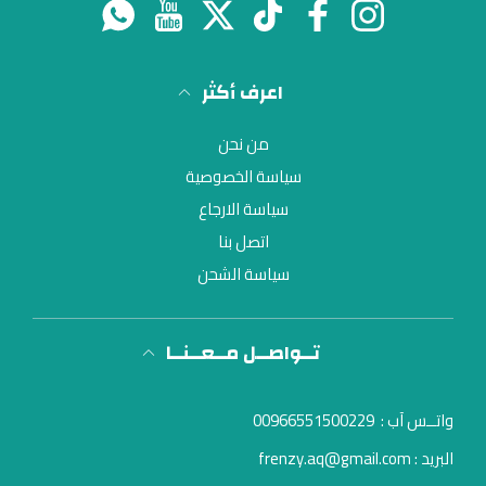
انستغرام
فيسبوك
تيك توك
تويتر
موقع يوتيوب
واتس اب
اعرف أكثر
من نحن
سياسة الخصوصية
سياسة الارجاع
اتصل بنا
سياسة الشحن
تــواصــل مــعــنــا
واتــس آب :
00966551500229
البريد : frenzy.aq@gmail.com