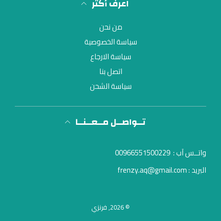
اعرف أكثر
من نحن
سياسة الخصوصية
سياسة الارجاع
اتصل بنا
سياسة الشحن
تــواصــل مــعــنــا
واتــس آب :
00966551500229
البريد : frenzy.aq@gmail.com
© 2026,
فرنزي