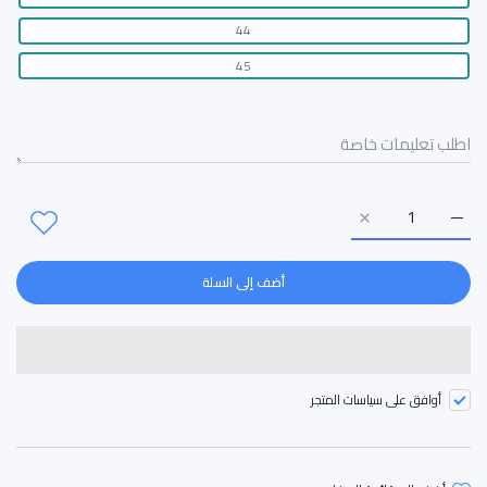
44
45
زيادة كمية حذاء رسمي 28423 BLACK/أسود / 40
زيادة كمية حذاء رسمي 28423 BLACK/أسود / 40
أضف إلى السلة
أوافق على سياسات المتجر