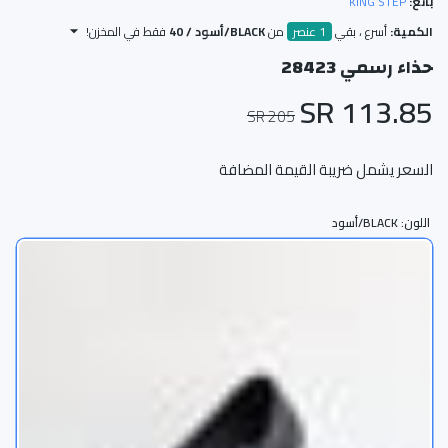
بائع:
KING STEP
الكمية:
أسرع ، بقي
1 عنصر
من
BLACK/أسود / 40
فقط في المخزن!
حذاء رسمي 28423
113.85 SR
205 SR
السعر يشمل ضريبة القيمة المضافة
اللون:
BLACK/أسود