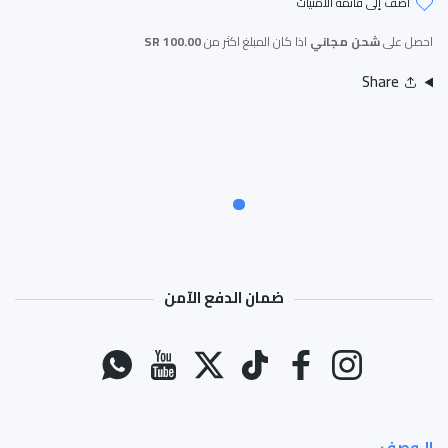
أضف إلى قائمة الامنيات
احصل على
شحن مجاني
اذا كان المبلغ اكثر من
100.00 SR
Share
ضمان الدفع الآمن
طرق الدفع
انستغرام
فيسبوك
تيك توك
تويتر
موقع يوتيوب
واتس اب
الـوصف