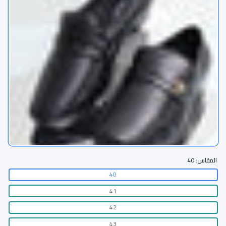
المقاس:
40
40
41
42
43