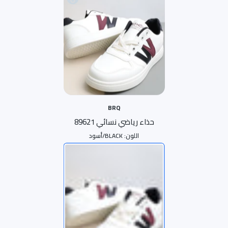
BRQ
حذاء رياضي نسائي 89621
اللون:
BLACK/أسود