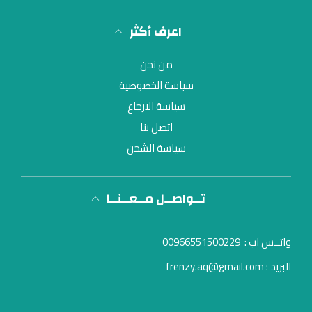
اعرف أكثر
من نحن
سياسة الخصوصية
سياسة الارجاع
اتصل بنا
سياسة الشحن
تــواصــل مــعــنــا
واتــس آب :
00966551500229
البريد : frenzy.aq@gmail.com