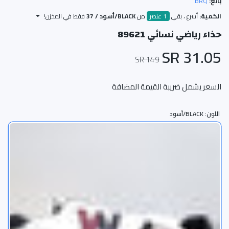
بائع:
BRQ
الكمية:
أسرع ، بقي
1 عنصر
من
BLACK/أسود / 37
فقط في المخزن!
حذاء رياضي نسائي 89621
31.05 SR
149 SR
السعر يشمل ضريبة القيمة المضافة
اللون:
BLACK/أسود