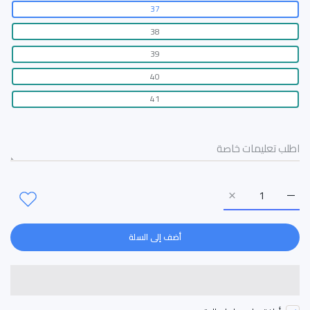
37
38
39
40
41
زيادة كمية حذاء رياضي نسائي 89621 BLACK/أسود / 37
زيادة كمية حذاء رياضي نسائي 89621 BLACK/أسود / 37
أضف إلى السلة