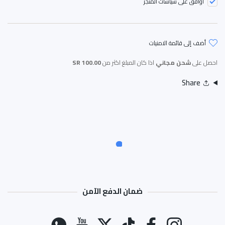
أوافق على سياسات المتجر
أضف إلى قائمة الامنيات
احصل على
شحن مجاني
اذا كان المبلغ اكثر من
100.00 SR
Share
ضمان الدفع الآمن
طرق الدفع
انستغرام
فيسبوك
تيك توك
تويتر
موقع يوتيوب
واتس اب