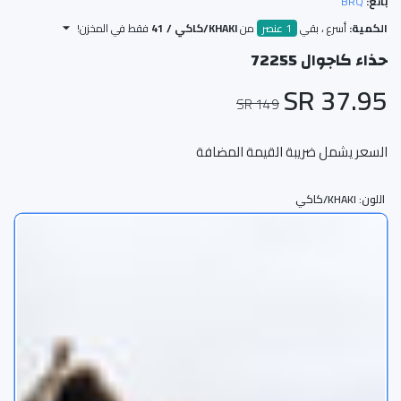
بائع:
BRQ
الكمية:
أسرع ، بقي
1 عنصر
من
KHAKI/كاكي / 41
فقط في المخزن!
حذاء كاجوال 72255
37.95 SR
149 SR
السعر يشمل ضريبة القيمة المضافة
اللون:
KHAKI/كاكي