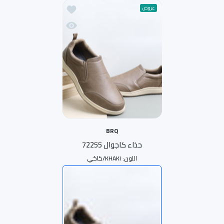
أضف إلى قائمة الامنيات حذاء 
عروض
نظرة سريعة حذاء كاجوال 72255
BRQ
حذاء كاجوال 72255
اللون:
KHAKI/كاكي