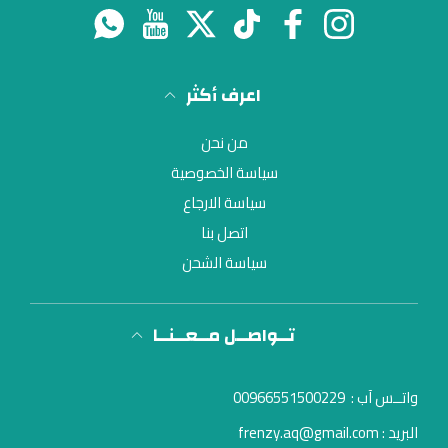
انستغرام
فيسبوك
تيك توك
تويتر
موقع يوتيوب
واتس اب
اعرف أكثر
من نحن
سياسة الخصوصية
سياسة الارجاع
اتصل بنا
سياسة الشحن
تــواصــل مــعــنــا
واتــس آب :
00966551500229
البريد : frenzy.aq@gmail.com