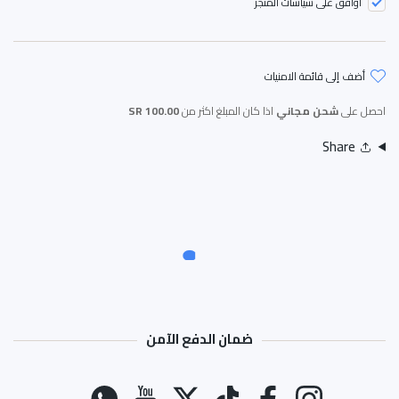
أوافق على سياسات المتجر
أضف إلى قائمة الامنيات
احصل على
شحن مجاني
اذا كان المبلغ اكثر من
100.00 SR
Share
ضمان الدفع الآمن
طرق الدفع
انستغرام
فيسبوك
تيك توك
تويتر
موقع يوتيوب
واتس اب