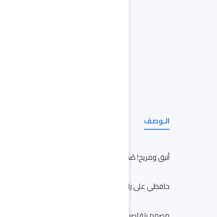
الـوصف
أنيق ومريح! صُمم هذا الحذاء لتوفير دعم ممتاز ومظهر عصر
حافظي على راحتك وأناقتك في قدميك عند انتعال هذا الحذاء
مصمم بتفاصيل بارزة الملمس متقنة، تمنحك الدعم والراحة ف