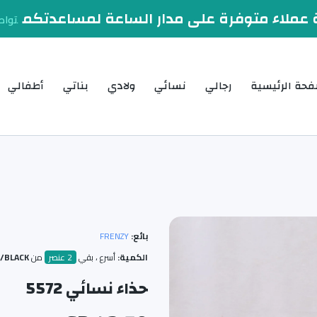
عملاء متوفرة على مدار الساعة لمساعدتكم
تواص
فحة الرئيسية
رجالي
نسائي
ولادي
بناتي
أطفالي
بائع:
FRENZY
الكمية:
أسرع ، بقي
2 عنصر
من
BLACK/اسود / 37
حذاء نسائي 5572