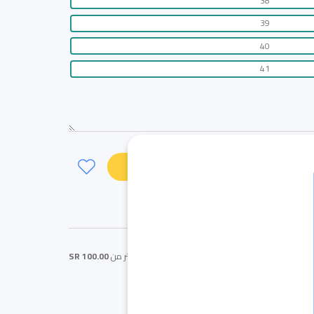
38
39
40
41
لى السلة
اشتر الآن
ود / 37
احصل على
شحن مجاني
اذا كان المبلغ اكثر من
100.00 SR