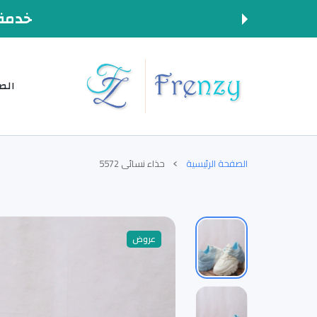
المحتوى
خدمة 
الص
الصفحة الرئيسية
حذاء نسائي 5572
عروض