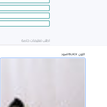
اللون:
BLACK/اسود
أضف إ
زيادة كمية حذاء نسائي 5572 BLACK/اسود / 37
زيادة كمية حذاء نسائي 5572 BLACK/اس
أوافق على سياسات المتجر
أضف إلى قائمة الامنيات
Share