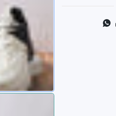
موقع يوتيوب
واتس اب