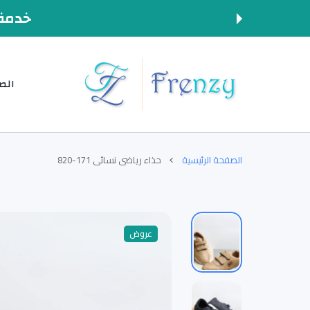
المحتوى
خدمة 
الص
الصفحة الرئيسية
حذاء رياضي نسائي 171-820
عروض