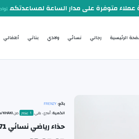
عملاء متوفرة على مدار الساعة لمساعدتكم
تواص
فحة الرئيسية
رجالي
نسائي
ولادي
بناتي
أطفالي
بائع:
FRENZY
الكمية:
أسرع ، بقي
1 عنصر
من
KHAKI/كاكي / 37
حذاء رياضي نسائي 171-820