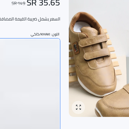
35.65 SR
149 SR
السعر يشمل ضريبة القيمة المضافة
اللون:
KHAKI/كاكي
تكبير الصورة