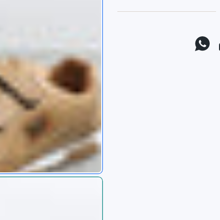
موقع يوتيوب
واتس اب