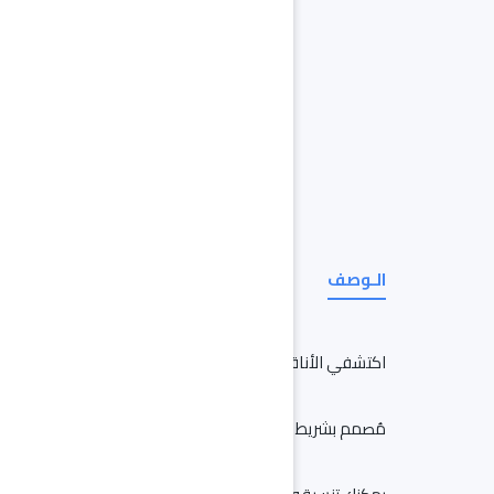
الـوصف
اكتشفي الأناقة العملية مع هذا الحذاء يقدّم الراحة والدعم 
مُصمم بشريط إغلاق لاصق يوفر ملائمة ممتازة، مما يجعله خيارً