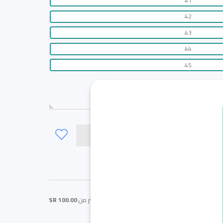
41
42
43
44
45
لى السلة
وي / 40
احصل على
شحن مجاني
اذا كان المبلغ اكثر من
100.00 SR