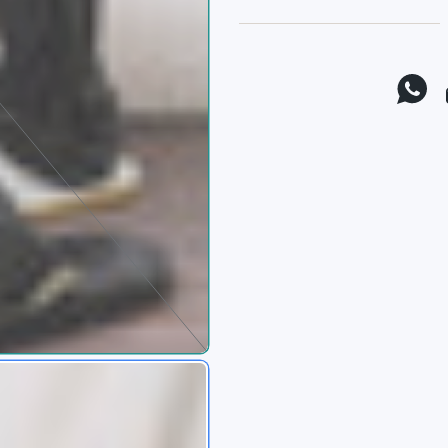
موقع يوتيوب
واتس اب