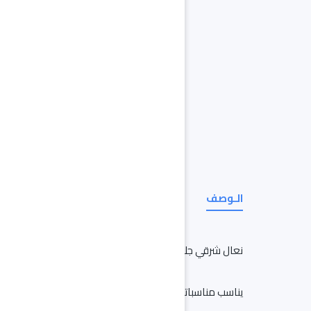
الـوصف
نعال شرقي جلدي يدمج بين التراث الخليجي والطابع العصري
يناسب مناسباتك الرسمية واليومية، ويكمل ستايلك الخليجي 