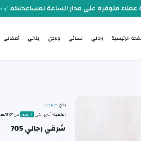
عملاء متوفرة على مدار الساعة لمساعدتكم
تواص
فحة الرئيسية
رجالي
نسائي
ولادي
بناتي
أطفالي
بائع:
FRENZY
الكمية:
أسرع ، بقي
1 عنصر
من
SKY/سماوي / 40
شرقي رجالي 705