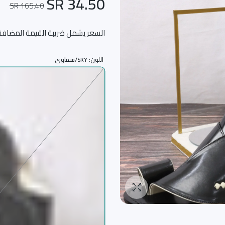
34.50 SR
165.40 SR
السعر يشمل ضريبة القيمة المضافة
اللون:
SKY/سماوي
تكبير الصورة