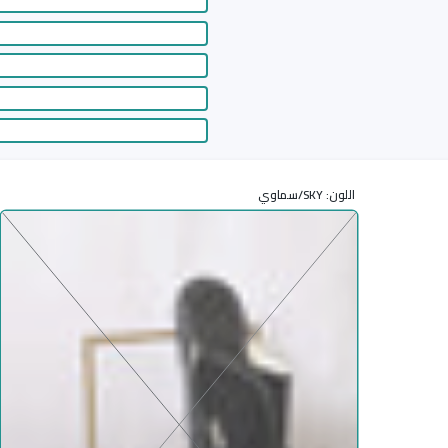
اللون:
SKY/سماوي
أضف إ
زيادة كمية شرقي رجالي 705 SKY/سماوي / 40
زيادة كمية شرقي رجالي 705 SKY/سما
أوافق على سياسات المتجر
أضف إلى قائمة الامنيات
Share