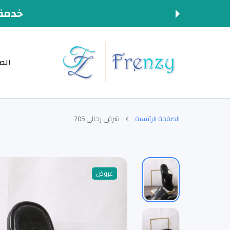
المحتوى
خدمة 
الص
الصفحة الرئيسية
شرقي رجالي 705
عروض