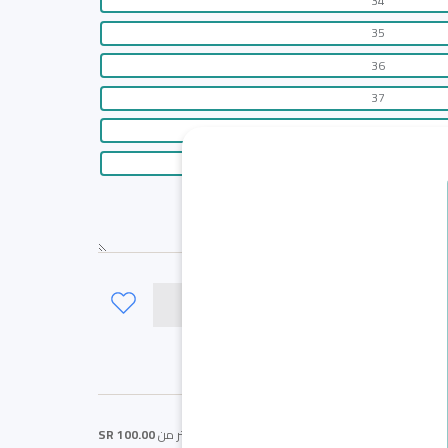
34
35
36
37
38
39
لى السلة
كحلي / 33
احصل على
شحن مجاني
اذا كان المبلغ اكثر من
100.00 SR