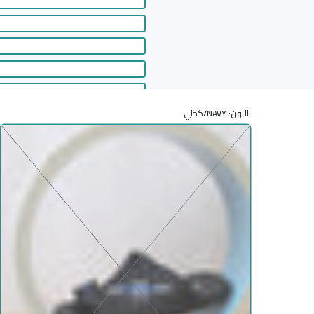
اللون:
NAVY/كحلي
أضف إ
زيادة كمية شرقي ولادي 220086 NAVY/كحلي / 33
زيادة كمية شرقي ولادي 220086 NAVY/
أوافق على سياسات المتجر
أضف إلى قائمة الامنيات