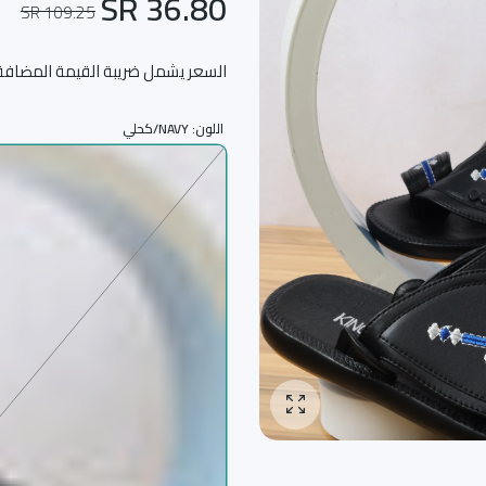
36.80 SR
109.25 SR
السعر يشمل ضريبة القيمة المضافة
اللون:
NAVY/كحلي
تكبير الصورة