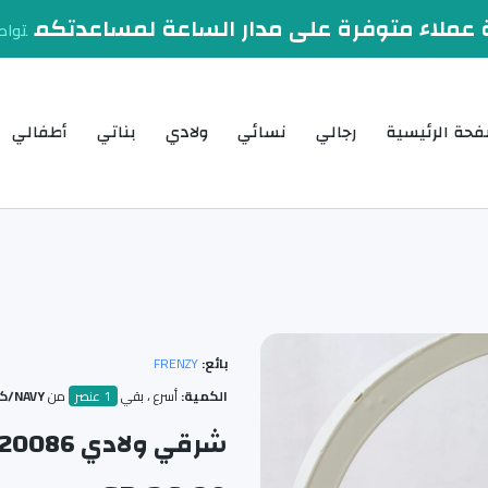
عملاء متوفرة على مدار الساعة لمساعدتكم
تواص
فحة الرئيسية
رجالي
نسائي
ولادي
بناتي
أطفالي
بائع:
FRENZY
الكمية:
أسرع ، بقي
1 عنصر
من
NAVY/كحلي / 33
شرقي ولادي 220086