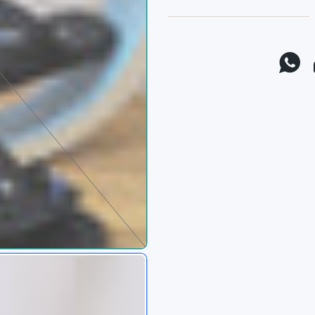
موقع يوتيوب
واتس اب