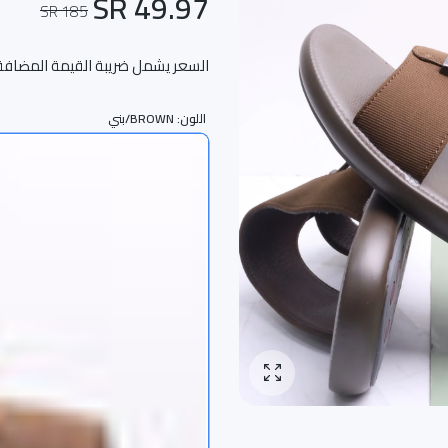
49.97 SR
185 SR
السعر يشمل ضريبة القيمة المضافة
اللون:
BROWN/بني
تكبير الصورة