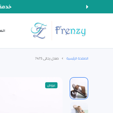
المحتوى
خدمة 
الص
الصفحة الرئيسية
صندل رجالي 7475
عروض