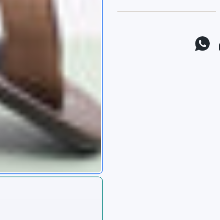
موقع يوتيوب
واتس اب