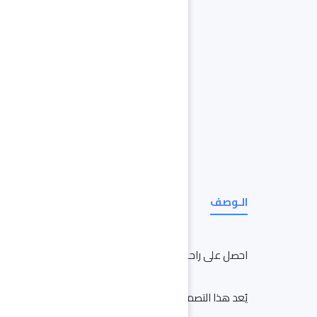
الـوصف
احصل على راحة راقية مع هذا الصندل المريح، مصمم بملمس 
يُعد هذا التصميم العملي خيارًا مثاليًا لإضافة مريحة وأنيقة