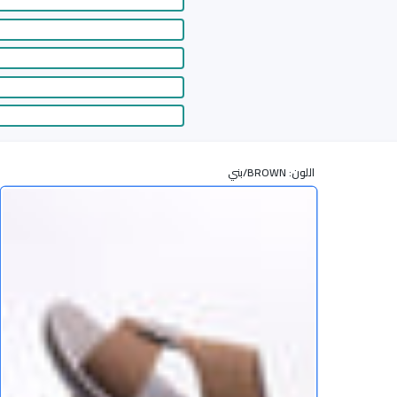
اللون:
BROWN/بني
أضف إ
زيادة كمية صندل رجالي 7475 BROWN/بني / 40
زيادة كمية صندل رجالي 7475 BROWN/بن
أوافق على سياسات المتجر
أضف إلى قائمة الامنيات
Share