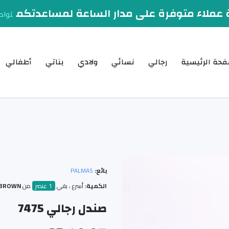
عملاء متوفرة على مدار الساعة لمساعدتكم
تواص
فحة الرئيسية
رجالي
نسائي
ولادي
بناتي
أطفالي
بائع:
PALMAS
الكمية:
أسرع ، بقي
1 عنصر
من
BROWN/بني / 40
صندل رجالي 7475