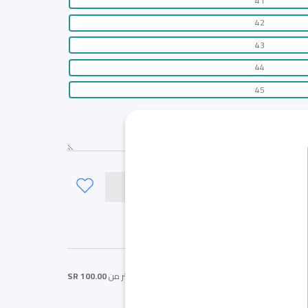
41
42
43
44
45
لى السلة
ي / 40
احصل على
شحن مجاني
اذا كان المبلغ اكثر من
100.00 SR