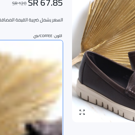
67.85 SR
120 SR
السعر يشمل ضريبة القيمة المضافة
اللون:
COFFEE/بني
تكبير الصورة