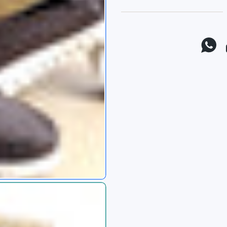
موقع يوتيوب
واتس اب