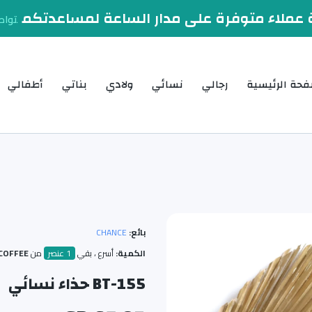
عملاء متوفرة على مدار الساعة لمساعدتكم
تواص
فحة الرئيسية
رجالي
نسائي
ولادي
بناتي
أطفالي
بائع:
CHANCE
الكمية:
أسرع ، بقي
1 عنصر
من
COFFEE/بني / 6
BT-155 حذاء نسائي