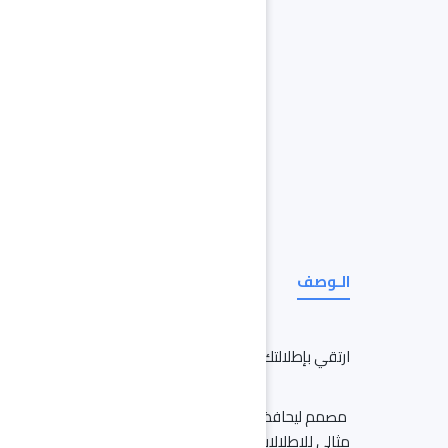
الـوصف
ارتقي بإطلالتك إلى مستوى جديد من الراحة والأناقة العصري
مصمم ليحافظ على إطلالتك الأنيقة وشعورك الرائع طوال ال
مثالي للإطلالات اليومية والمناسبات الخاصة، حيث يضفي لم