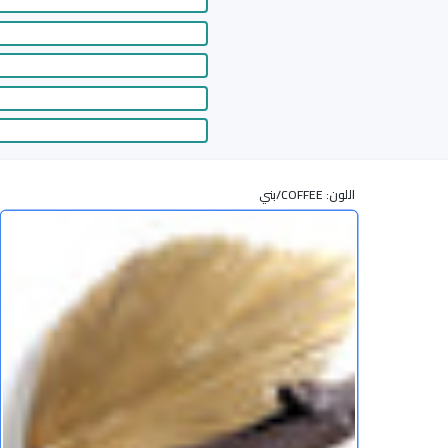
اللون:
COFFEE/بني
أضف إ
زيادة كمية BT-155 حذاء نسائي COFFEE/بني / 36
زيادة كمية BT-155 حذاء نسائي COFFEE/بني / 36
أوافق على سياسات المتجر
أضف إلى قائمة الامنيات
Share