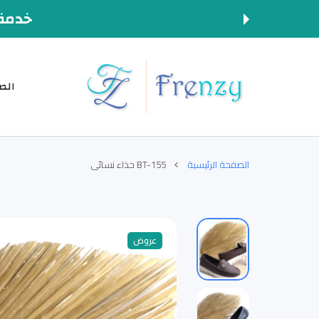
المحتوى
خدمة 
الص
الصفحة الرئيسية
BT-155 حذاء نسائي
عروض